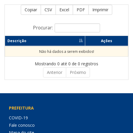
Copiar
CSV
Excel
PDF
Imprimir
Procurar:
Descrição
Ações
Não há dados a serem exibidos!
Mostrando 0 até 0 de 0 registros
Anterior
Próximo
PREFEITURA
COVID-19
Fale conosco
Mapa do site