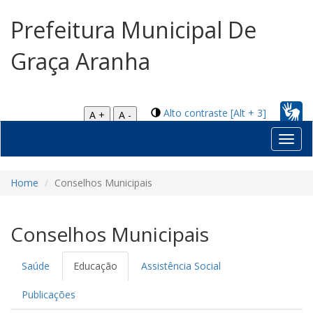
Prefeitura Municipal De
Graça Aranha
Alto contraste [Alt + 3]
A +
A -
Toggl
navig
Home
Conselhos Municipais
Conselhos Municipais
Saúde
Educação
Assistência Social
Publicações