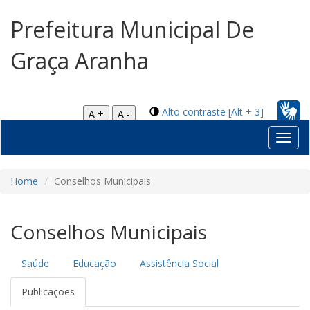
Prefeitura Municipal De
Graça Aranha
Alto contraste [Alt + 3]
A +
A -
Toggl
navig
Home
Conselhos Municipais
Conselhos Municipais
Saúde
Educação
Assistência Social
Publicações