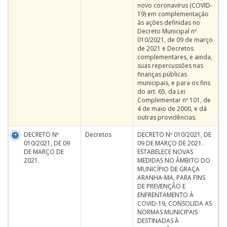
novo coronavírus (COVID-
19) em complementação
às ações definidas no
Decreto Municipal nº
010/2021, de 09 de março
de 2021 e Decretos
complementares, e ainda,
suas repercussões nas
finanças públicas
municipais, e para os fins
do art. 65, da Lei
Complementar nº 101, de
4 de maio de 2000, e dá
outras providências.
DECRETO Nº
Decretos
DECRETO Nº 010/2021, DE
010/2021, DE 09
09 DE MARÇO DE 2021.
DE MARÇO DE
ESTABELECE NOVAS
2021.
MEDIDAS NO ÂMBITO DO
MUNICÍPIO DE GRAÇA
ARANHA-MA, PARA FINS
DE PREVENÇÃO E
ENFRENTAMENTO À
COVID-19, CONSOLIDA AS
NORMAS MUNICIPAIS
DESTINADAS À