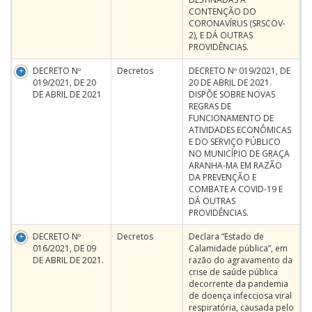
CONTENÇÃO DO
CORONAVÍRUS (SRSCOV-
2), E DÁ OUTRAS
PROVIDÊNCIAS.
DECRETO Nº
Decretos
DECRETO Nº 019/2021, DE
019/2021, DE 20
20 DE ABRIL DE 2021.
DE ABRIL DE 2021
DISPÕE SOBRE NOVAS
REGRAS DE
FUNCIONAMENTO DE
ATIVIDADES ECONÔMICAS
E DO SERVIÇO PÚBLICO
NO MUNICÍPIO DE GRAÇA
ARANHA-MA EM RAZÃO
DA PREVENÇÃO E
COMBATE A COVID-19 E
DÁ OUTRAS
PROVIDÊNCIAS.
DECRETO Nº
Decretos
Declara “Estado de
016/2021, DE 09
Calamidade pública”, em
DE ABRIL DE 2021.
razão do agravamento da
crise de saúde pública
decorrente da pandemia
de doença infecciosa viral
respiratória, causada pelo