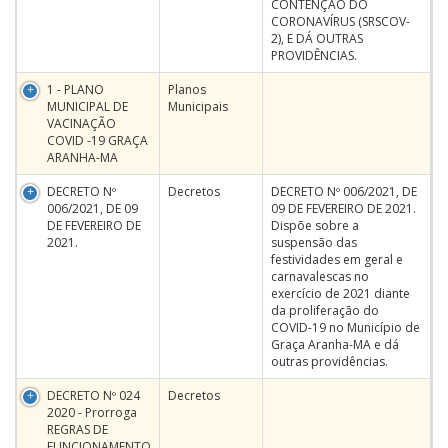
CONTENÇÃO DO
CORONAVÍRUS (SRSCOV-
2), E DÁ OUTRAS
PROVIDÊNCIAS.
1 - PLANO
Planos
MUNICIPAL DE
Municipais
VACINAÇÃO
COVID -19 GRAÇA
ARANHA-MA
DECRETO Nº
Decretos
DECRETO Nº 006/2021, DE
006/2021, DE 09
09 DE FEVEREIRO DE 2021.
DE FEVEREIRO DE
Dispõe sobre a
2021.
suspensão das
festividades em geral e
carnavalescas no
exercício de 2021 diante
da proliferação do
COVID-19 no Município de
Graça Aranha-MA e dá
outras providências.
DECRETO Nº 024
Decretos
2020 - Prorroga
REGRAS DE
FUNCIONAMENTO