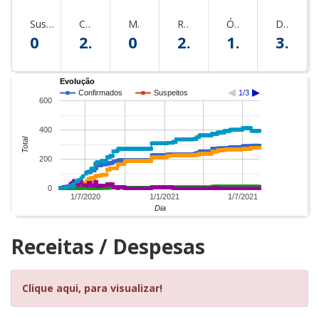
Suspeitos
Confirmados
Monitorados
Recuperados
Óbitos
Descartados
0
293
0
278
11
394
Evolução
Confirmados
Suspeitos
1/3
600
400
Total
200
0
1/7/2020
1/1/2021
1/7/2021
Dia
Receitas / Despesas
Clique aqui, para visualizar!