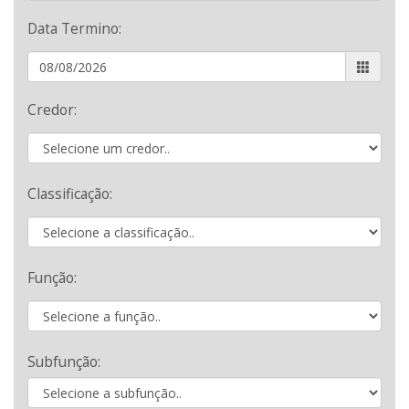
Data Termino:
Credor:
Classificação:
Função:
Subfunção: