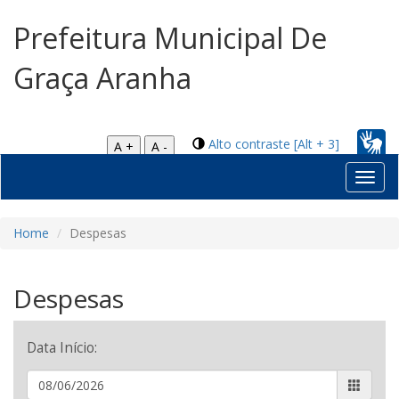
Prefeitura Municipal De
Graça Aranha
Alto contraste [Alt + 3]
A +
A -
Toggl
navig
Home
Despesas
Despesas
Data Início: