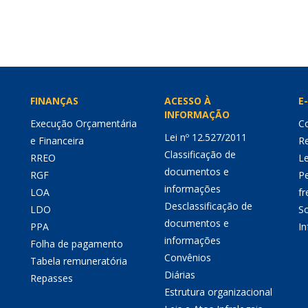
FINANÇAS
ACESSO À
E-
INFORMAÇÃO
Execução Orçamentária
Co
Lei nº 12.527/2011
e Financeira
Re
Classificação de
RREO
Le
documentos e
RGF
P
informações
LOA
fr
Desclassificação de
LDO
So
documentos e
PPA
I
informações
Folha de pagamento
Convênios
Tabela remuneratória
Diárias
Repasses
Estrutura organizacional