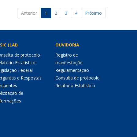
Anterior
1
2
3
4
Próximo
SIC (LAI)
OUVIDORIA
nsulta de protocolo
Registro de
latório Estatístico
manifestação
gislação Federal
Regulamentação
erguntas e Respostas
Consulta de protocolo
equentes
Relatório Estatístico
licitação de
nformações