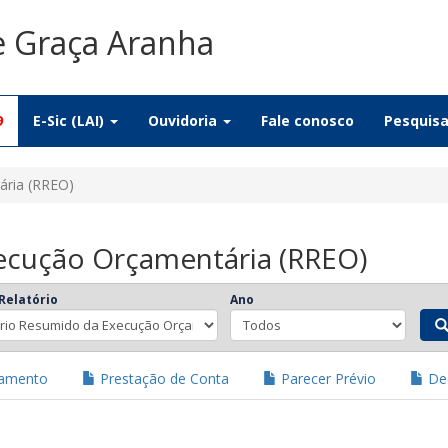
e Graça Aranha
9
E-Sic (LAI)
Ouvidoria
Fale conosco
Pesquis
ária (RREO)
ecução Orçamentária (RREO)
Relatório
Ano
jamento
Prestação de Conta
Parecer Prévio
Dec