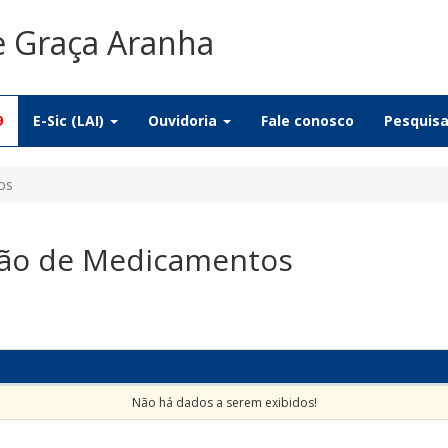
e Graça Aranha
9
E-Sic (LAI)
Ouvidoria
Fale conosco
Pesquis
os
ção de Medicamentos
Não há dados a serem exibidos!