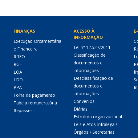
FINANÇAS
ACESSO À
E-
INFORMAÇÃO
Execução Orçamentária
Co
Lei nº 12.527/2011
e Financeira
Re
Classificação de
RREO
Le
documentos e
RGF
P
informações
LOA
fr
Desclassificação de
LDO
So
documentos e
PPA
I
informações
Folha de pagamento
Convênios
Tabela remuneratória
Diárias
Repasses
Estrutura organizacional
Leis e Atos Infralegais
Órgãos \ Secretarias