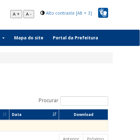
Alto contraste [Alt + 3]
A +
A -
a
Mapa do site
Portal da Prefeitura
Procurar
Data
Download
Anterior
Próximo