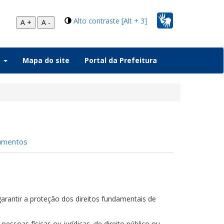
Alto contraste [Alt + 3]
A +
A -
a
Mapa do site
Portal da Prefeitura
umentos
arantir a proteção dos direitos fundamentais de
essoas físicas ou jurídicas, de direito público ou