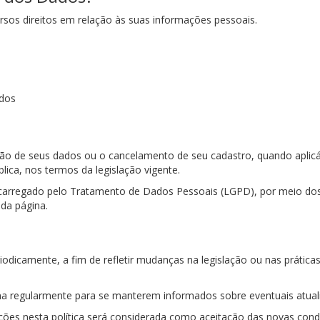
rsos direitos em relação às suas informações pessoais.
ados
lusão de seus dados ou o cancelamento de seu cadastro, quando aplicá
ica, nos termos da legislação vigente.
Encarregado pelo Tratamento de Dados Pessoais (LGPD), por meio do
ida página.
eriodicamente, a fim de refletir mudanças na legislação ou nas práti
a regularmente para se manterem informados sobre eventuais atual
ações nesta política será considerada como aceitação das novas cond