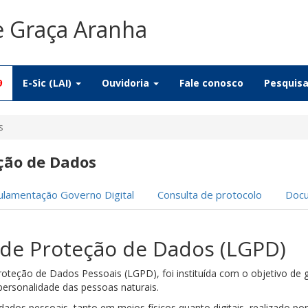
e Graça Aranha
9
E-Sic (LAI)
Ouvidoria
Fale conosco
Pesquis
s
eção de Dados
lamentação Governo Digital
Consulta de protocolo
Doc
 de Proteção de Dados (LGPD)
roteção de Dados Pessoais (LGPD), foi instituída com o objetivo de g
 personalidade das pessoas naturais.
ados pessoais, tanto em meios físicos quanto digitais, realizado por p