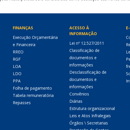
FINANÇAS
ACESSO À
E-
INFORMAÇÃO
Execução Orçamentária
Co
Lei nº 12.527/2011
e Financeira
Re
Classificação de
RREO
Le
documentos e
RGF
P
informações
LOA
fr
Desclassificação de
LDO
So
documentos e
PPA
I
informações
Folha de pagamento
Convênios
Tabela remuneratória
Diárias
Repasses
Estrutura organizacional
Leis e Atos Infralegais
Órgãos \ Secretarias