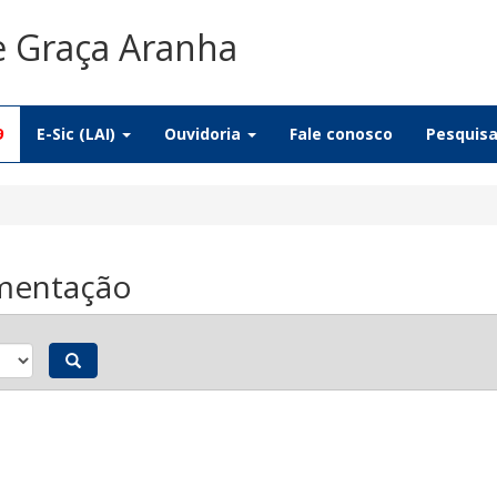
e Graça Aranha
9
E-Sic (LAI)
Ouvidoria
Fale conosco
Pesquis
amentação