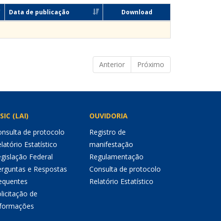
Data de publicação
Download
Anterior
Próximo
SIC (LAI)
OUVIDORIA
nsulta de protocolo
Registro de
latório Estatístico
manifestação
gislação Federal
Regulamentação
erguntas e Respostas
Consulta de protocolo
equentes
Relatório Estatístico
licitação de
nformações