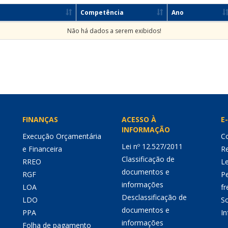
Competência
Ano
Não há dados a serem exibidos!
FINANÇAS
ACESSO À
E-
INFORMAÇÃO
Execução Orçamentária
Co
Lei nº 12.527/2011
e Financeira
Re
Classificação de
RREO
Le
documentos e
RGF
P
informações
LOA
fr
Desclassificação de
LDO
So
documentos e
PPA
I
informações
Folha de pagamento