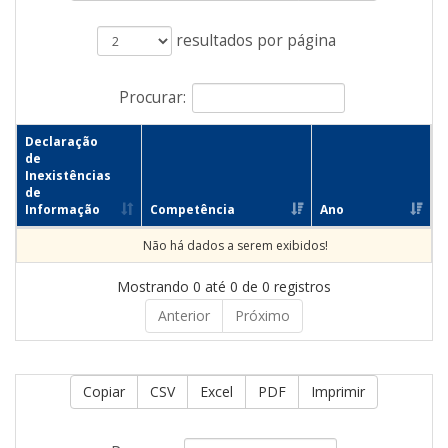
resultados por página
Procurar:
Declaração
de
Inexistências
de
Informação
Competência
Ano
Não há dados a serem exibidos!
Mostrando 0 até 0 de 0 registros
Anterior
Próximo
Copiar
CSV
Excel
PDF
Imprimir