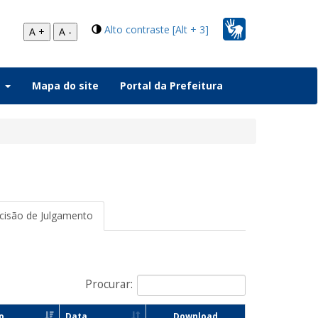
Alto contraste [Alt + 3]
A +
A -
a
Mapa do site
Portal da Prefeitura
isão de Julgamento
Procurar:
o
Data
Download