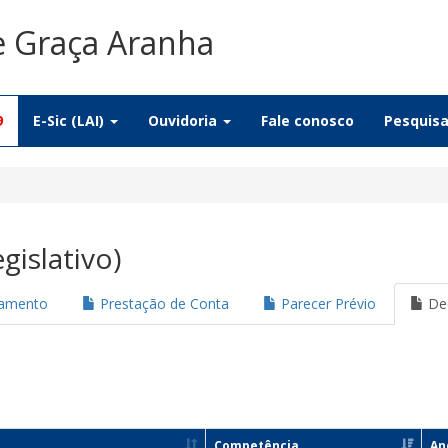
e Graça Aranha
9
E-Sic (LAI)
Ouvidoria
Fale conosco
Pesquis
gislativo)
jamento
Prestação de Conta
Parecer Prévio
Dec
Competência
An