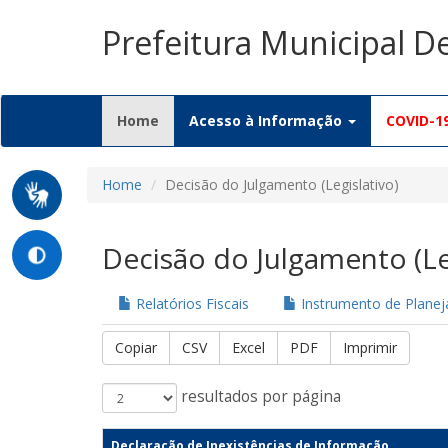
Prefeitura Municipal D
(current)
Home
Acesso à Informação
COVID-1
Home
Decisão do Julgamento (Legislativo)
Decisão do Julgamento (Le
Relatórios Fiscais
Instrumento de Plane
Copiar
CSV
Excel
PDF
Imprimir
resultados por página
Declaração de Inexistências de Informação