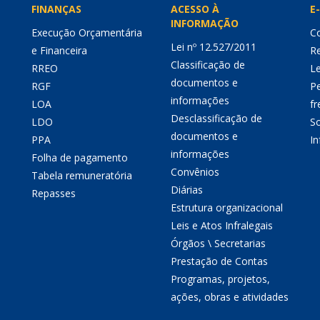
FINANÇAS
ACESSO À
E-
INFORMAÇÃO
Execução Orçamentária
Co
Lei nº 12.527/2011
e Financeira
Re
Classificação de
RREO
Le
documentos e
RGF
P
informações
LOA
fr
Desclassificação de
LDO
So
documentos e
PPA
I
informações
Folha de pagamento
Convênios
Tabela remuneratória
Diárias
Repasses
Estrutura organizacional
Leis e Atos Infralegais
Órgãos \ Secretarias
Prestação de Contas
Programas, projetos,
ações, obras e atividades