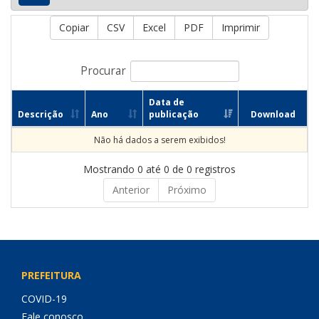
Copiar
CSV
Excel
PDF
Imprimir
Procurar
Data de
Descrição
Ano
publicação
Download
Não há dados a serem exibidos!
Mostrando 0 até 0 de 0 registros
Anterior
Próximo
PREFEITURA
COVID-19
Fale conosco