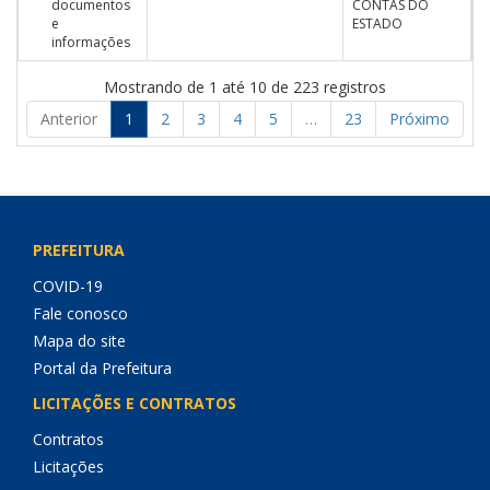
documentos
CONTAS DO
e
ESTADO
informações
Mostrando de 1 até 10 de 223 registros
Anterior
1
2
3
4
5
…
23
Próximo
PREFEITURA
COVID-19
Fale conosco
Mapa do site
Portal da Prefeitura
LICITAÇÕES E CONTRATOS
Contratos
Licitações