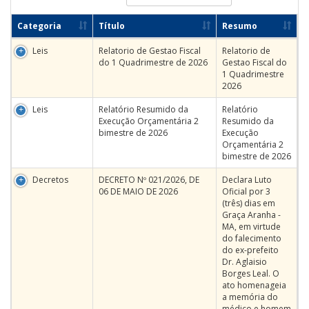
Categoria
Título
Resumo
Leis
Relatorio de Gestao Fiscal
Relatorio de
do 1 Quadrimestre de 2026
Gestao Fiscal do
1 Quadrimestre
2026
Leis
Relatório Resumido da
Relatório
Execução Orçamentária 2
Resumido da
bimestre de 2026
Execução
Orçamentária 2
bimestre de 2026
Decretos
DECRETO Nº 021/2026, DE
Declara Luto
06 DE MAIO DE 2026
Oficial por 3
(três) dias em
Graça Aranha -
MA, em virtude
do falecimento
do ex-prefeito
Dr. Aglaisio
Borges Leal. O
ato homenageia
a memória do
médico e homem