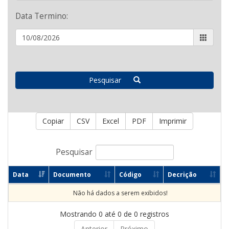
Data Termino:
Pesquisar
Copiar
CSV
Excel
PDF
Imprimir
Pesquisar
Data
Documento
Código
Decrição
Não há dados a serem exibidos!
Mostrando 0 até 0 de 0 registros
Anterior
Próximo