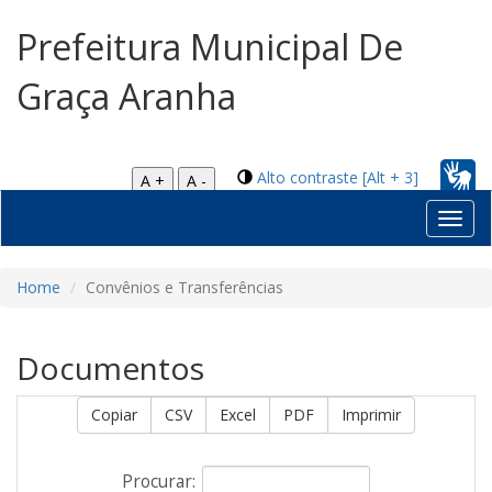
Prefeitura Municipal De
Graça Aranha
Alto contraste [Alt + 3]
A +
A -
Toggl
navig
Home
Convênios e Transferências
Documentos
Copiar
CSV
Excel
PDF
Imprimir
Procurar: