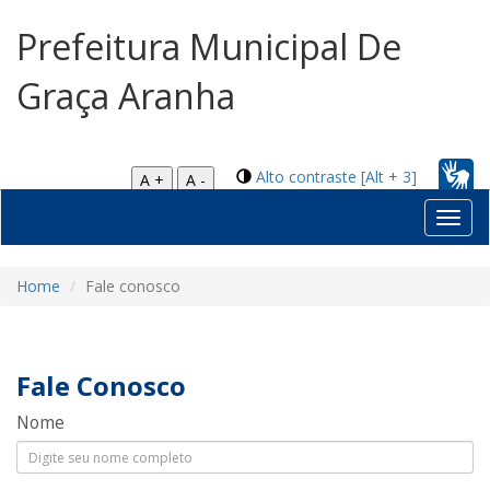
Prefeitura Municipal De
Graça Aranha
Alto contraste [Alt + 3]
A +
A -
Toggl
navig
Home
Fale conosco
Fale Conosco
Nome