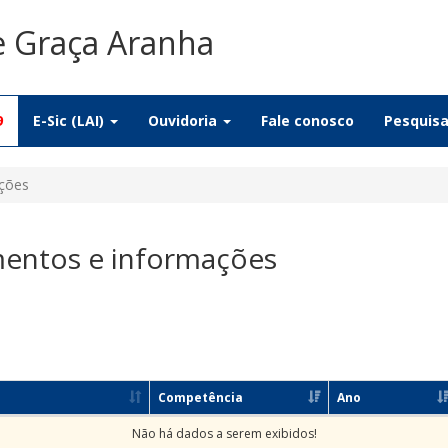
e Graça Aranha
9
E-Sic (LAI)
Ouvidoria
Fale conosco
Pesquis
ações
mentos e informações
Competência
Ano
Não há dados a serem exibidos!