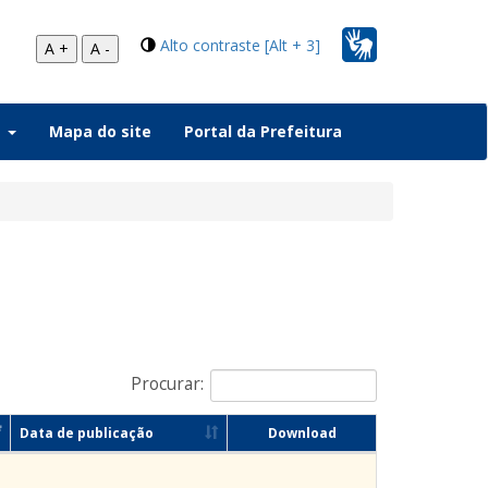
Alto contraste [Alt + 3]
A +
A -
a
Mapa do site
Portal da Prefeitura
Procurar:
Data de publicação
Download