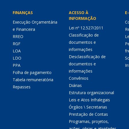
FINANÇAS
ACESSO À
E-
INFORMAÇÃO
Execução Orçamentária
Co
Lei nº 12.527/2011
e Financeira
Re
Classificação de
RREO
Le
documentos e
RGF
P
informações
LOA
fr
Desclassificação de
LDO
So
documentos e
PPA
I
informações
Folha de pagamento
Convênios
Tabela remuneratória
Diárias
Repasses
Estrutura organizacional
Leis e Atos Infralegais
Órgãos \ Secretarias
Prestação de Contas
Programas, projetos,
ações, obras e atividades