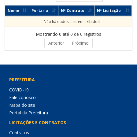
Nome
Portaria
Nº Contrato
Nº Licitação
Não há dados a serem exibidos!
Mostrando 0 até 0 de 0 registros
Anterior
Próximo
PREFEITURA
COVID-19
Fale conosco
Mapa do site
Portal da Prefeitura
LICITAÇÕES E CONTRATOS
Contratos