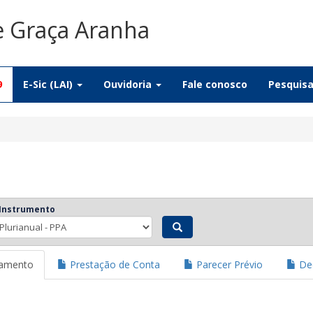
e Graça Aranha
9
E-Sic (LAI)
Ouvidoria
Fale conosco
Pesquis
 Instrumento
jamento
Prestação de Conta
Parecer Prévio
Dec