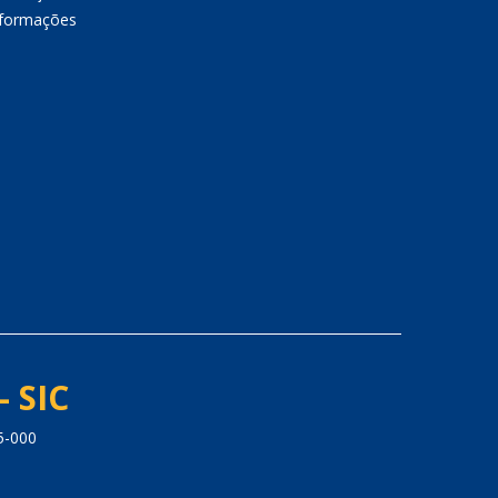
nformações
- SIC
5-000