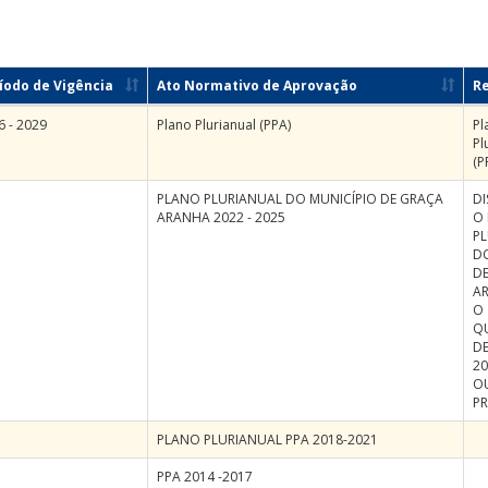
íodo de Vigência
Ato Normativo de Aprovação
R
6 - 2029
Plano Plurianual (PPA)
Pl
Pl
(P
PLANO PLURIANUAL DO MUNICÍPIO DE GRAÇA
DI
ARANHA 2022 - 2025
O
P
DO
D
A
O
Q
DE
20
O
PR
PLANO PLURIANUAL PPA 2018-2021
PPA 2014 -2017