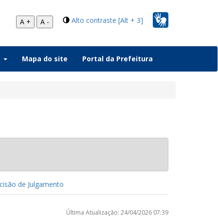
Alto contraste [Alt + 3]
A +
A -
a
Mapa do site
Portal da Prefeitura
isão de Julgamento
Última Atualização: 24/04/2026 07:39