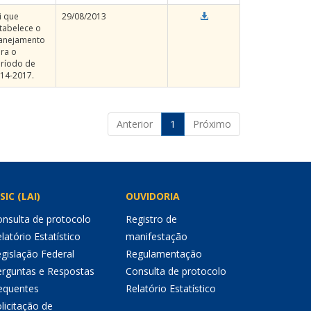
i que
29/08/2013
tabelece o
anejamento
ra o
ríodo de
14-2017.
Anterior
1
Próximo
SIC (LAI)
OUVIDORIA
nsulta de protocolo
Registro de
latório Estatístico
manifestação
gislação Federal
Regulamentação
erguntas e Respostas
Consulta de protocolo
equentes
Relatório Estatístico
licitação de