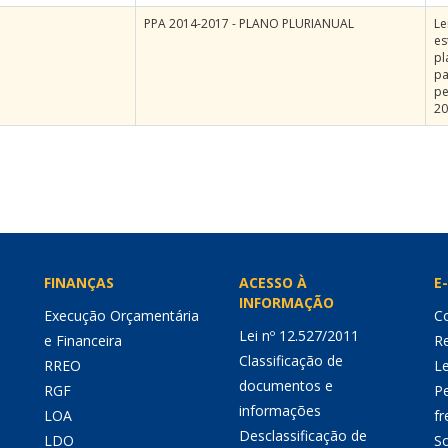
PPA 2014-2017 - PLANO PLURIANUAL
Le
es
pl
pa
pe
20
FINANÇAS
ACESSO À
E-
INFORMAÇÃO
Execução Orçamentária
Co
Lei nº 12.527/2011
e Financeira
Re
Classificação de
RREO
Le
documentos e
RGF
P
informações
LOA
fr
Desclassificação de
LDO
So