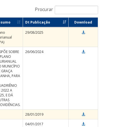
Procurar
esumo
Dt Publicação
Download
ano
29/08/2025
urianual
PA)
SPÕE SOBRE
26/06/2024
 PLANO
LURIANUAL
 MUNICÍPIO
E GRAÇA
RANHA, PARA
UADRIÊNIO
 2022 A
25, E DÁ
UTRAS
OVIDÊNCIAS.
28/01/2019
04/01/2017