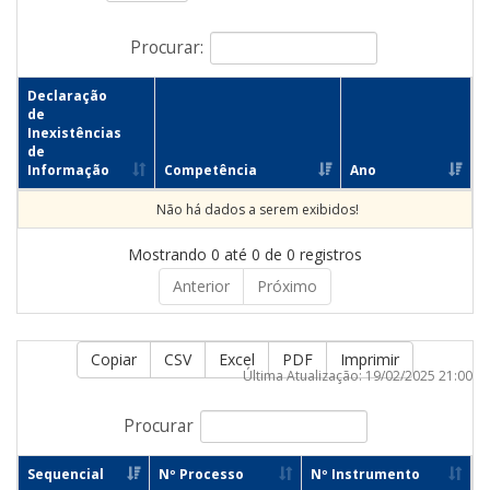
Procurar:
Declaração
de
Inexistências
de
Informação
Competência
Ano
Não há dados a serem exibidos!
Mostrando 0 até 0 de 0 registros
Anterior
Próximo
Copiar
CSV
Excel
PDF
Imprimir
Última Atualização: 19/02/2025 21:00
Procurar
Sequencial
Nº Processo
Nº Instrumento