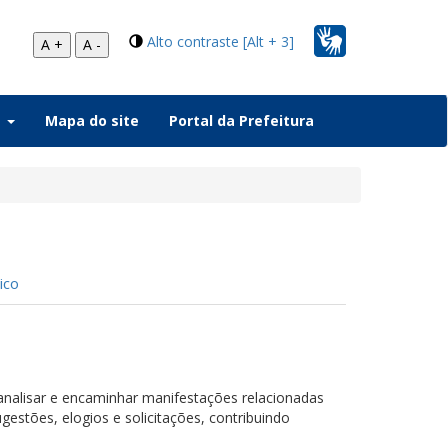
Alto contraste [Alt + 3]
A +
A -
a
Mapa do site
Portal da Prefeitura
ico
 analisar e encaminhar manifestações relacionadas
gestões, elogios e solicitações, contribuindo