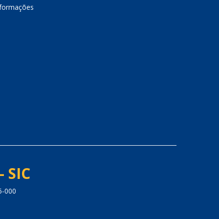
nformações
- SIC
5-000