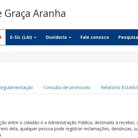
e Graça Aranha
9
E-Sic (LAI)
Ouvidoria
Fale conosco
Pesquis
Regulamentação
Consulta de protocolo
Relatório Estatíst
ação entre o cidadão e a Administração Pública, destinado a receber,
meio dela, qualquer pessoa pode registrar reclamações, denúncias, su
.