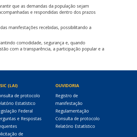
garantir que as demandas da população sejam
s, acompanhadas e respondidas dentro dos prazos
das manifestações recebidas, possibilitando a
garantindo comodidade, segurança e, quando
tão com a transparência, a participação popular e a
SIC (LAI)
OUVIDORIA
nsulta de protocolo
Registro de
latório Estatístico
manifestação
gislação Federal
Regulamentação
erguntas e Respostas
Consulta de protocolo
equentes
Relatório Estatístico
licitação de