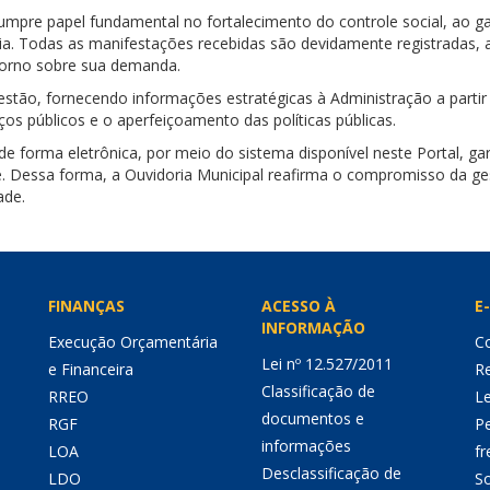
cumpre papel fundamental no fortalecimento do controle social, ao 
ência. Todas as manifestações recebidas são devidamente registrada
etorno sobre sua demanda.
stão, fornecendo informações estratégicas à Administração a partir 
iços públicos e o aperfeiçoamento das políticas públicas.
 de forma eletrônica, por meio do sistema disponível neste Portal, 
e. Dessa forma, a Ouvidoria Municipal reafirma o compromisso da ges
ade.
FINANÇAS
ACESSO À
E-
INFORMAÇÃO
Execução Orçamentária
Co
Lei nº 12.527/2011
e Financeira
Re
Classificação de
RREO
Le
documentos e
RGF
P
informações
LOA
fr
Desclassificação de
LDO
So