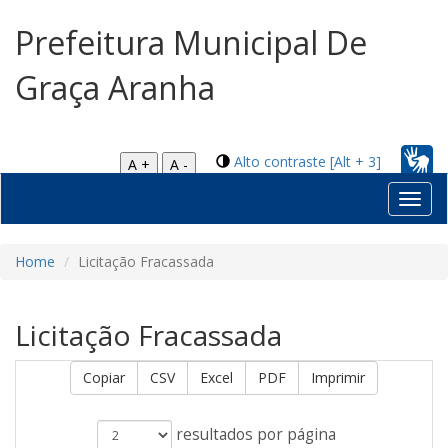
Prefeitura Municipal De
Graça Aranha
Alto contraste [Alt + 3]
A +
A -
Toggl
navig
Home
Licitação Fracassada
Licitação Fracassada
Copiar
CSV
Excel
PDF
Imprimir
resultados por página