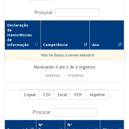
Procurar:
Declaração
de
Inexistências
de
Informação
Competência
Ano
Não há dados a serem exibidos!
Mostrando 0 até 0 de 0 registros
Anterior
Próximo
Copiar
CSV
Excel
PDF
Imprimir
Procurar
Nº
Nº