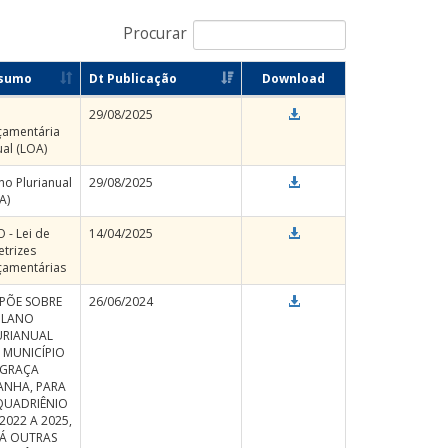
Procurar
sumo
Dt Publicação
Download
29/08/2025
çamentária
al (LOA)
no Plurianual
29/08/2025
A)
 - Lei de
14/04/2025
etrizes
çamentárias
SPÕE SOBRE
26/06/2024
PLANO
URIANUAL
 MUNICÍPIO
 GRAÇA
ANHA, PARA
QUADRIÊNIO
2022 A 2025,
DÁ OUTRAS