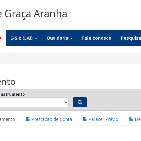
e Graça Aranha
9
E-Sic (LAI)
Ouvidoria
Fale conosco
Pesquis
ento
 Instrumento
jamento
Prestação de Conta
Parecer Prévio
Dec