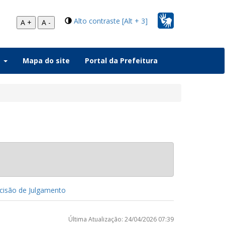
Alto contraste [Alt + 3]
A +
A -
a
Mapa do site
Portal da Prefeitura
isão de Julgamento
Última Atualização: 24/04/2026 07:39