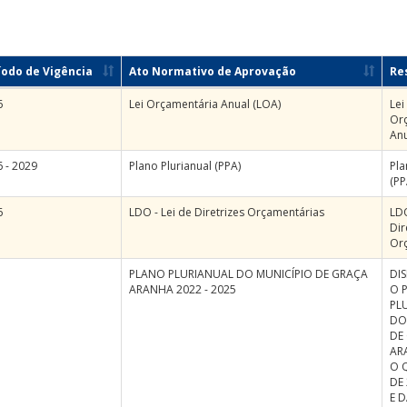
íodo de Vigência
Ato Normativo de Aprovação
Re
6
Lei Orçamentária Anual (LOA)
Lei
Or
Anu
 - 2029
Plano Plurianual (PPA)
Pla
(PP
6
LDO - Lei de Diretrizes Orçamentárias
LDO
Dir
Or
PLANO PLURIANUAL DO MUNICÍPIO DE GRAÇA
DI
ARANHA 2022 - 2025
O 
PL
DO
DE
AR
O 
DE 
E 