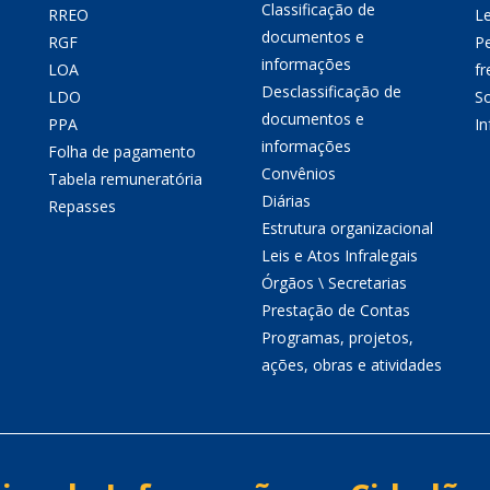
Classificação de
RREO
Le
documentos e
RGF
P
informações
LOA
fr
Desclassificação de
LDO
So
documentos e
PPA
I
informações
Folha de pagamento
Convênios
Tabela remuneratória
Diárias
Repasses
Estrutura organizacional
Leis e Atos Infralegais
Órgãos \ Secretarias
Prestação de Contas
Programas, projetos,
ações, obras e atividades