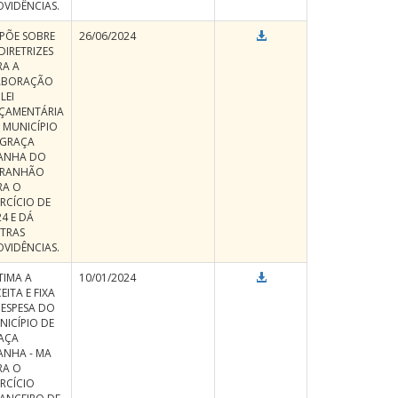
OVIDÊNCIAS.
SPÕE SOBRE
26/06/2024
DIRETRIZES
RA A
ABORAÇÃO
LEI
ÇAMENTÁRIA
 MUNICÍPIO
 GRAÇA
ANHA DO
RANHÃO
RA O
RCÍCIO DE
4 E DÁ
TRAS
OVIDÊNCIAS.
TIMA A
10/01/2024
EITA E FIXA
DESPESA DO
NICÍPIO DE
AÇA
ANHA - MA
RA O
ERCÍCIO