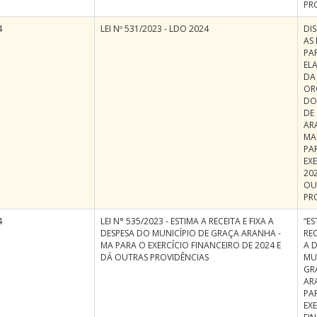
PR
4
LEI Nº 531/2023 - LDO 2024
DI
AS 
PA
EL
DA 
OR
DO
DE
AR
MA
PA
EXE
202
OU
PR
4
LEI N° 535/2023 - ESTIMA A RECEITA E FIXA A
“ES
DESPESA DO MUNICÍPIO DE GRAÇA ARANHA -
REC
MA PARA O EXERCÍCIO FINANCEIRO DE 2024 E
A 
DÁ OUTRAS PROVIDÊNCIAS
MU
GR
AR
PA
EX