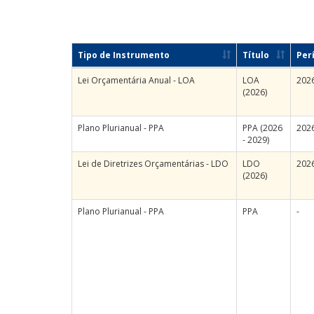
Tipo de Instrumento
Título
Per
Lei Orçamentária Anual - LOA
LOA
202
(2026)
Plano Plurianual - PPA
PPA (2026
2026
- 2029)
Lei de Diretrizes Orçamentárias - LDO
LDO
202
(2026)
Plano Plurianual - PPA
PPA
-